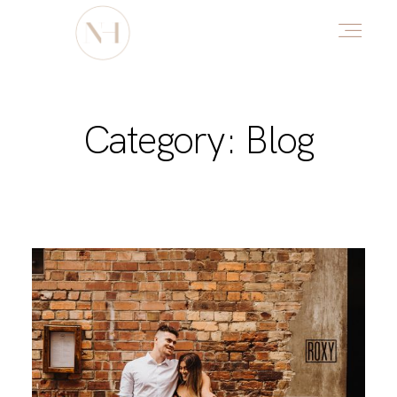
HOME
Category: Blog
ABOUT
PORTFOLIO
DŌTERRA
HELLO CHI